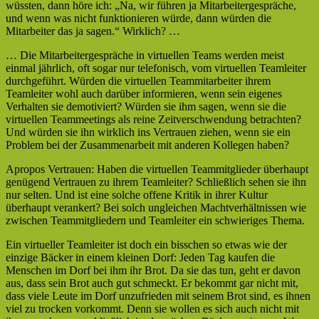
wüssten, dann höre ich: „Na, wir führen ja Mitarbeitergespräche,
und wenn was nicht funktionieren würde, dann würden die
Mitarbeiter das ja sagen.“ Wirklich? …
… Die Mitarbeitergespräche in virtuellen Teams werden meist
einmal jährlich, oft sogar nur telefonisch, vom virtuellen Teamleiter
durchgeführt. Würden die virtuellen Teammitarbeiter ihrem
Teamleiter wohl auch darüber informieren, wenn sein eigenes
Verhalten sie demotiviert? Würden sie ihm sagen, wenn sie die
virtuellen Teammeetings als reine Zeitverschwendung betrachten?
Und würden sie ihn wirklich ins Vertrauen ziehen, wenn sie ein
Problem bei der Zusammenarbeit mit anderen Kollegen haben?
Apropos Vertrauen: Haben die virtuellen Teammitglieder überhaupt
genügend Vertrauen zu ihrem Teamleiter? Schließlich sehen sie ihn
nur selten. Und ist eine solche offene Kritik in ihrer Kultur
überhaupt verankert? Bei solch ungleichen Machtverhältnissen wie
zwischen Teammitgliedern und Teamleiter ein schwieriges Thema.
Ein virtueller Teamleiter ist doch ein bisschen so etwas wie der
einzige Bäcker in einem kleinen Dorf: Jeden Tag kaufen die
Menschen im Dorf bei ihm ihr Brot. Da sie das tun, geht er davon
aus, dass sein Brot auch gut schmeckt. Er bekommt gar nicht mit,
dass viele Leute im Dorf unzufrieden mit seinem Brot sind, es ihnen
viel zu trocken vorkommt. Denn sie wollen es sich auch nicht mit