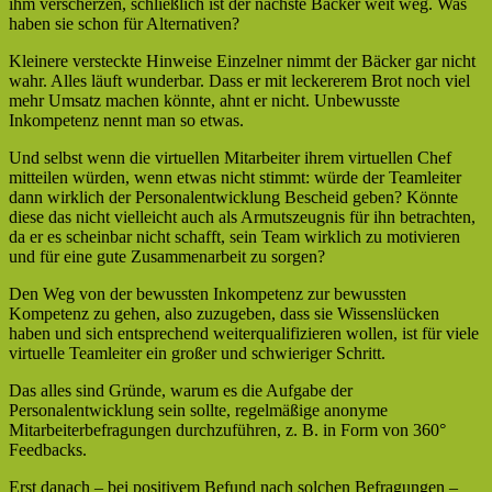
ihm verscherzen, schließlich ist der nächste Bäcker weit weg. Was
haben sie schon für Alternativen?
Kleinere versteckte Hinweise Einzelner nimmt der Bäcker gar nicht
wahr. Alles läuft wunderbar. Dass er mit leckererem Brot noch viel
mehr Umsatz machen könnte, ahnt er nicht. Unbewusste
Inkompetenz nennt man so etwas.
Und selbst wenn die virtuellen Mitarbeiter ihrem virtuellen Chef
mitteilen würden, wenn etwas nicht stimmt: würde der Teamleiter
dann wirklich der Personalentwicklung Bescheid geben? Könnte
diese das nicht vielleicht auch als Armutszeugnis für ihn betrachten,
da er es scheinbar nicht schafft, sein Team wirklich zu motivieren
und für eine gute Zusammenarbeit zu sorgen?
Den Weg von der bewussten Inkompetenz zur bewussten
Kompetenz zu gehen, also zuzugeben, dass sie Wissenslücken
haben und sich entsprechend weiterqualifizieren wollen, ist für viele
virtuelle Teamleiter ein großer und schwieriger Schritt.
Das alles sind Gründe, warum es die Aufgabe der
Personalentwicklung sein sollte, regelmäßige anonyme
Mitarbeiterbefragungen durchzuführen, z. B. in Form von 360°
Feedbacks.
Erst danach – bei positivem Befund nach solchen Befragungen –