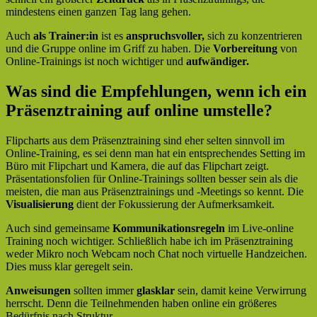
mindestens einen ganzen Tag lang gehen.
Auch
als Trainer:in
ist es
anspruchsvoller,
sich zu konzentrieren
und die Gruppe online im Griff zu haben. Die
Vorbereitung
von
Online-Trainings ist noch wichtiger und
aufwändiger.
Was sind die Empfehlungen, wenn ich ein
Präsenztraining auf online umstelle?
Flipcharts aus dem Präsenztraining sind eher selten sinnvoll im
Online-Training, es sei denn man hat ein entsprechendes Setting im
Büro mit Flipchart und Kamera, die auf das Flipchart zeigt.
Präsentationsfolien für Online-Trainings sollten besser sein als die
meisten, die man aus Präsenztrainings und -Meetings so kennt. Die
Visualisierung
dient der Fokussierung der Aufmerksamkeit.
Auch sind gemeinsame
Kommunikationsregeln
im Live-online
Training noch wichtiger. Schließlich habe ich im Präsenztraining
weder Mikro noch Webcam noch Chat noch virtuelle Handzeichen.
Dies muss klar geregelt sein.
Anweisungen
sollten immer
glasklar
sein, damit keine Verwirrung
herrscht. Denn die Teilnehmenden haben online ein größeres
Bedürfnis nach Struktur.