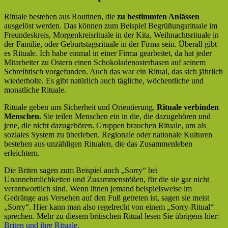
Rituale bestehen aus Routinen, die
zu bestimmten Anlässen
ausgelöst werden. Das können zum Beispiel Begrüßungsrituale im
Freundeskreis, Morgenkreisrituale in der Kita, Weihnachtsrituale in
der Familie, oder Geburtstagsrituale in der Firma sein. Überall gibt
es Rituale. Ich habe einmal in einer Firma gearbeitet, da hat jeder
Mitarbeiter zu Ostern einen Schokoladenosterhasen auf seinem
Schreibtisch vorgefunden. Auch das war ein Ritual, das sich jährlich
wiederholte. Es gibt natürlich auch tägliche, wöchentliche und
monatliche Rituale.
Rituale geben uns Sicherheit und Orientierung.
Rituale verbinden
Menschen.
Sie teilen Menschen ein in die, die dazugehören und
jene, die nicht dazugehören. Gruppen brauchen Rituale, um als
soziales System zu überleben. Regionale oder nationale Kulturen
bestehen aus unzähligen Ritualen, die das Zusammenleben
erleichtern.
Die Briten sagen zum Beispiel auch „Sorry“ bei
Unannehmlichkeiten und Zusammenstößen, für die sie gar nicht
verantwortlich sind. Wenn ihnen jemand beispielsweise im
Gedränge aus Versehen auf den Fuß getreten ist, sagen sie meist
„Sorry“. Hier kann man also regelrecht von einem „Sorry-Ritual“
sprechen. Mehr zu diesem britischen Ritual lesen Sie übrigens hier:
Briten und ihre Rituale.