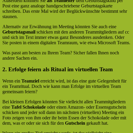
Außerdem könnten Sie
als Teamleiter
dem Geburtstagskind per
Post eine ganz analoge handgeschriebene Geburtstagskarte
schreiben. Das erste Mal wird der Beglückwünschte bestimmt sehr
staunen.
Alternativ zur Erwähnung im Meeting könnten Sie auch eine
Geburtstagsmail
schicken mit den anderen Teammitgliedern auf cc
und sich im Text immer etwas ganz Besonderes ausdenken. Oder
Sie posten in einem digitalen Teamraum, wie etwa Microsoft Teams.
Was passt am besten zu Ihrem Team? Sicher fallen Ihnen noch
andere Sachen ein.
2. Erfolge feiern als Ritual im virtuellen Team
Wenn ein
Teamziel
erreicht wird, ist das eine gute Gelegenheit für
ein Teamritual. Doch wie kann man Erfolge im virtuellen Team
gemeinsam feiern?
Bei kleinen Erfolgen könnten Sie vielleicht allen Teammitgliedern
eine
Tafel Schokolade
oder einen Amazon- oder Essensgutschein
schicken und jeder soll dann im nächsten (virtuellen) Meeting ein
Foto zeigen von ihm oder ihr beim Essen der Schokolade oder mit
dem, was er oder sie sich für den
Gutschein
gekauft hat.