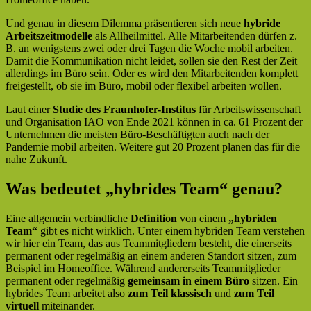
Und genau in diesem Dilemma präsentieren sich neue
hybride
Arbeitszeitmodelle
als Allheilmittel. Alle Mitarbeitenden dürfen z.
B. an wenigstens zwei oder drei Tagen die Woche mobil arbeiten.
Damit die Kommunikation nicht leidet, sollen sie den Rest der Zeit
allerdings im Büro sein. Oder es wird den Mitarbeitenden komplett
freigestellt, ob sie im Büro, mobil oder flexibel arbeiten wollen.
Laut einer
Studie des Fraunhofer-Institus
für Arbeitswissenschaft
und Organisation IAO von Ende 2021 können in ca. 61 Prozent der
Unternehmen die meisten Büro-Beschäftigten auch nach der
Pandemie mobil arbeiten. Weitere gut 20 Prozent planen das für die
nahe Zukunft.
Was bedeutet „hybrides Team“ genau?
Eine allgemein verbindliche
Definition
von einem
„hybriden
Team“
gibt es nicht wirklich. Unter einem hybriden Team verstehen
wir hier ein Team, das aus Teammitgliedern besteht, die einerseits
permanent oder regelmäßig an einem anderen Standort sitzen, zum
Beispiel im Homeoffice. Während andererseits Teammitglieder
permanent oder regelmäßig
gemeinsam in einem Büro
sitzen. Ein
hybrides Team arbeitet also
zum Teil klassisch
und
zum Teil
virtuell
miteinander.