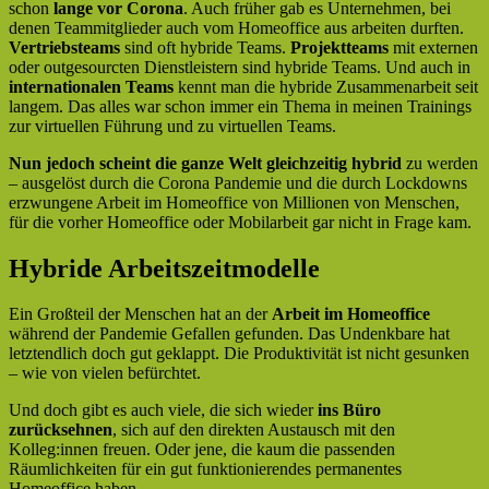
schon
lange vor Corona
. Auch früher gab es Unternehmen, bei
denen Teammitglieder auch vom Homeoffice aus arbeiten durften.
Vertriebsteams
sind oft hybride Teams.
Projektteams
mit externen
oder outgesourcten Dienstleistern sind hybride Teams. Und auch in
internationalen Teams
kennt man die hybride Zusammenarbeit seit
langem. Das alles war schon immer ein Thema in meinen Trainings
zur virtuellen Führung und zu virtuellen Teams.
Nun jedoch scheint die ganze Welt gleichzeitig hybrid
zu werden
– ausgelöst durch die Corona Pandemie und die durch Lockdowns
erzwungene Arbeit im Homeoffice von Millionen von Menschen,
für die vorher Homeoffice oder Mobilarbeit gar nicht in Frage kam.
Hybride Arbeitszeitmodelle
Ein Großteil der Menschen hat an der
Arbeit im Homeoffice
während der Pandemie Gefallen gefunden. Das Undenkbare hat
letztendlich doch gut geklappt. Die Produktivität ist nicht gesunken
– wie von vielen befürchtet.
Und doch gibt es auch viele, die sich wieder
ins Büro
zurücksehnen
, sich auf den direkten Austausch mit den
Kolleg:innen freuen. Oder jene, die kaum die passenden
Räumlichkeiten für ein gut funktionierendes permanentes
Homeoffice haben.