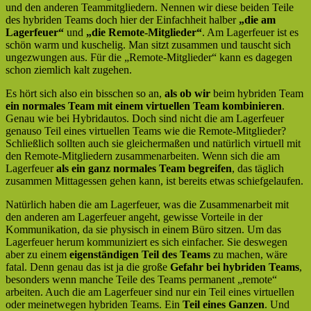
und den anderen Teammitgliedern. Nennen wir diese beiden Teile
des hybriden Teams doch hier der Einfachheit halber
„die am
Lagerfeuer“
und
„die Remote-Mitglieder“
. Am Lagerfeuer ist es
schön warm und kuschelig. Man sitzt zusammen und tauscht sich
ungezwungen aus. Für die „Remote-Mitglieder“ kann es dagegen
schon ziemlich kalt zugehen.
Es hört sich also ein bisschen so an,
als ob wir
beim hybriden Team
ein normales Team mit einem virtuellen Team kombinieren
.
Genau wie bei Hybridautos. Doch sind nicht die am Lagerfeuer
genauso Teil eines virtuellen Teams wie die Remote-Mitglieder?
Schließlich sollten auch sie gleichermaßen und natürlich virtuell mit
den Remote-Mitgliedern zusammenarbeiten. Wenn sich die am
Lagerfeuer
als ein ganz normales Team begreifen
, das täglich
zusammen Mittagessen gehen kann, ist bereits etwas schiefgelaufen.
Natürlich haben die am Lagerfeuer, was die Zusammenarbeit mit
den anderen am Lagerfeuer angeht, gewisse Vorteile in der
Kommunikation, da sie physisch in einem Büro sitzen. Um das
Lagerfeuer herum kommuniziert es sich einfacher. Sie deswegen
aber zu einem
eigenständigen Teil des Teams
zu machen, wäre
fatal. Denn genau das ist ja die große
Gefahr bei hybriden Teams
,
besonders wenn manche Teile des Teams permanent „remote“
arbeiten. Auch die am Lagerfeuer sind nur ein Teil eines virtuellen
oder meinetwegen hybriden Teams. Ein
Teil eines Ganzen
. Und